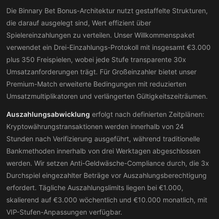
Die Binnary Bet Bonus-Architektur nutzt gestaffelte Strukturen,
die darauf ausgelegt sind, Wert effizient über
Spielereinzahlungen zu verteilen. Unser Willkommenspaket
verwendet ein Drei-Einzahlungs-Protokoll mit insgesamt €3.000
plus 350 Freispielen, wobei jede Stufe transparente 30x
Umsatzanforderungen trägt. Für Großeinzahler bietet unser
Premium-Match erweiterte Bedingungen mit reduzierten
Umsatzmultiplikatoren und verlängerten Gültigkeitszeiträumen.
Auszahlungsabwicklung
erfolgt nach definierten Zeitplänen:
Kryptowährungstransaktionen werden innerhalb von 24
Stunden nach Verifizierung ausgeführt, während traditionelle
Bankmethoden innerhalb von drei Werktagen abgeschlossen
werden. Wir setzen Anti-Geldwäsche-Compliance durch, die 3x
Durchspiel eingezahlter Beträge vor Auszahlungsberechtigung
erfordert. Tägliche Auszahlungslimits liegen bei €1.000,
skalierend auf €3.000 wöchentlich und €10.000 monatlich, mit
VIP-Stufen-Anpassungen verfügbar.