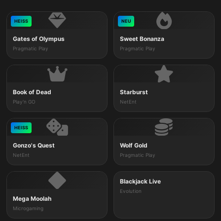
HEISS
NEU
Gates of Olympus
Sweet Bonanza
Pragmatic Play
Pragmatic Play
Book of Dead
Starburst
Play'n GO
NetEnt
HEISS
Gonzo's Quest
Wolf Gold
NetEnt
Pragmatic Play
Blackjack Live
NEU
Evolution
Mega Moolah
Microgaming