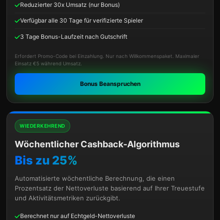
Reduzierter 30x Umsatz (nur Bonus)
Verfügbar alle 30 Tage für verifizierte Spieler
3 Tage Bonus-Laufzeit nach Gutschrift
Erfordert Promo-Code bei Einzahlung. Nur nach Willkommenspaket. Maximaler
Einsatz €5 während Umsatz.
Bonus Beanspruchen
WIEDERKEHREND
Wöchentlicher Cashback-Algorithmus
Bis zu 25%
Automatisierte wöchentliche Berechnung, die einen
Prozentsatz der Nettoverluste basierend auf Ihrer Treuestufe
und Aktivitätsmetriken zurückgibt.
Berechnet nur auf Echtgeld-Nettoverluste