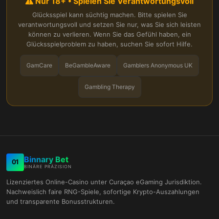
Nur 18+ • Spielen Sie Verantwortungsvoll
GamCare (www.gamcare.org.uk), BeGambleAware
Glücksspiel kann süchtig machen. Bitte spielen Sie
(www.begambleaware.org) und Gamblers Anonymous UK
verantwortungsvoll und setzen Sie nur, was Sie sich leisten
(www.gamblersanonymous.org.uk). Mindestalter: 18 Jahre.
können zu verlieren. Wenn Sie das Gefühl haben, ein
Glücksspielproblem zu haben, suchen Sie sofort Hilfe.
GamCare
BeGambleAware
Gamblers Anonymous UK
Gambling Therapy
Binnary Bet
BINÄRE PRÄZISION
Lizenziertes Online-Casino unter Curaçao eGaming Jurisdiktion.
Nachweislich faire RNG-Spiele, sofortige Krypto-Auszahlungen
und transparente Bonusstrukturen.