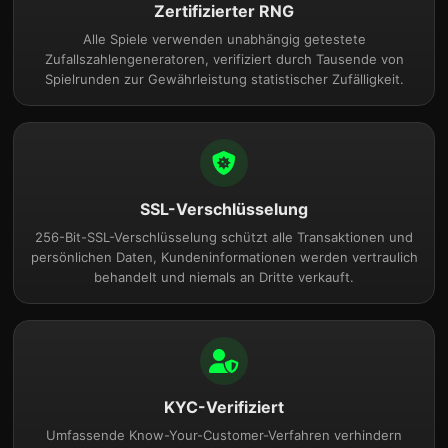
Zertifizierter RNG
Alle Spiele verwenden unabhängig getestete
Zufallszahlengeneratoren, verifiziert durch Tausende von
Spielrunden zur Gewährleistung statistischer Zufälligkeit.
SSL-Verschlüsselung
256-Bit-SSL-Verschlüsselung schützt alle Transaktionen und
persönlichen Daten, Kundeninformationen werden vertraulich
behandelt und niemals an Dritte verkauft.
KYC-Verifiziert
Umfassende Know-Your-Customer-Verfahren verhindern