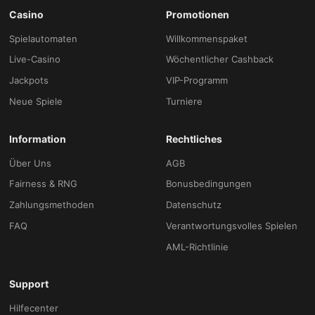
Casino
Promotionen
Spielautomaten
Willkommenspaket
Live-Casino
Wöchentlicher Cashback
Jackpots
VIP-Programm
Neue Spiele
Turniere
Information
Rechtliches
Über Uns
AGB
Fairness & RNG
Bonusbedingungen
Zahlungsmethoden
Datenschutz
FAQ
Verantwortungsvolles Spielen
AML-Richtlinie
Support
Hilfecenter